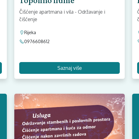
Topolino fiume
Čišćenje apartmana i vila - Održavanje i
čišćenje
Rijeka
0976608612
Saznaj više