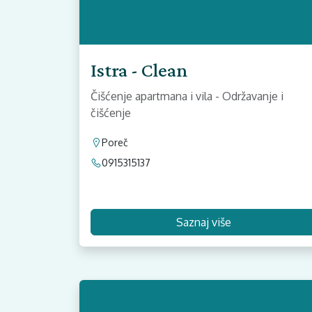
Istra - Clean
Čišćenje apartmana i vila - Održavanje i
čišćenje
Poreč
0915315137
Saznaj više