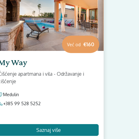
€160
Već od
My Way
Čišćenje apartmana i vila - Održavanje i
čišćenje
Medulin
+385 99 528 5252
Saznaj više