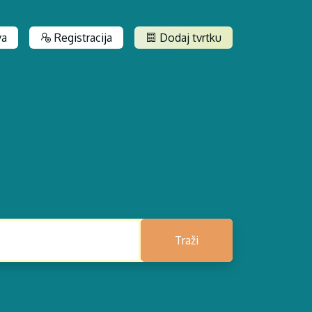
va
Registracija
Dodaj tvrtku
Traži