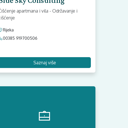
Blue Sky Consulting
Čišćenje apartmana i vila - Održavanje i
čišćenje
Rijeka
00385 919700506
Saznaj više