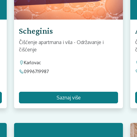
Scheginis
Čišćenje apartmana i vila - Održavanje i
čišćenje
Karlovac
0996719987
Saznaj više