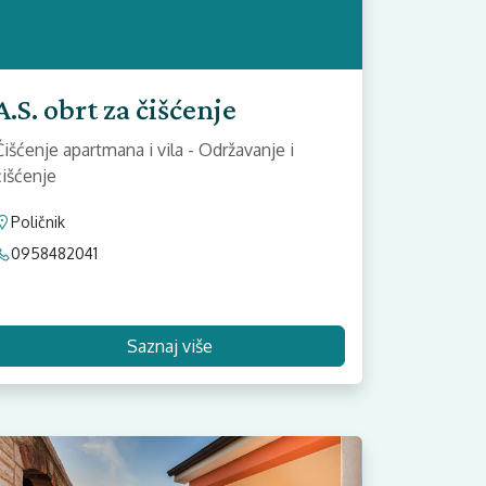
A.S. obrt za čišćenje
Čišćenje apartmana i vila - Održavanje i
čišćenje
Poličnik
0958482041
Saznaj više