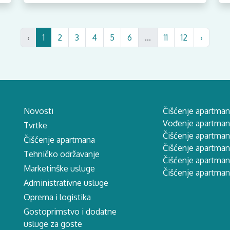
‹
1
2
3
4
5
6
...
11
12
›
Novosti
Čišćenje apartman
Vođenje apartmana
Tvrtke
Čišćenje apartman
Čišćenje apartmana
Čišćenje apartma
Tehničko održavanje
Čišćenje apartman
Marketinške usluge
Čišćenje apartman
Administrativne usluge
Oprema i logistika
Gostoprimstvo i dodatne
usluge za goste