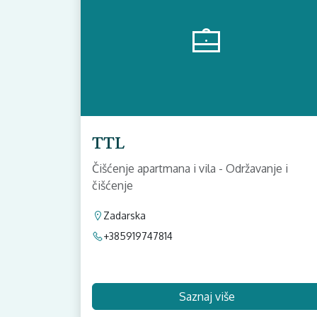
TTL
Čišćenje apartmana i vila - Održavanje i
čišćenje
Zadarska
+385919747814
Saznaj više