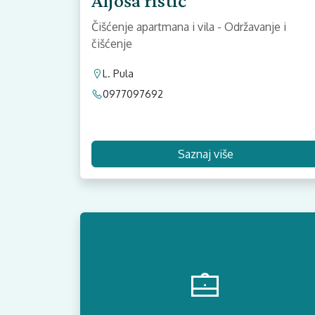
Aljoša ristič
Čišćenje apartmana i vila - Održavanje i
čišćenje
L. Pula
0977097692
Saznaj više