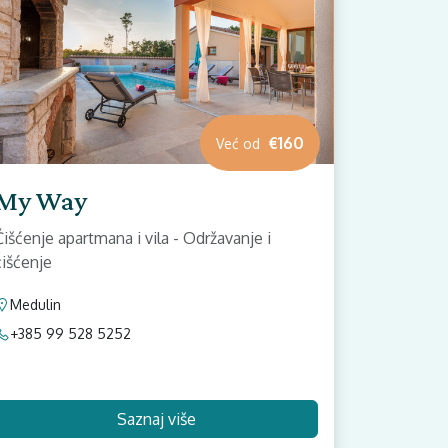
€160
Već od
My Way
Čišćenje apartmana i vila - Održavanje i
čišćenje
Medulin
+385 99 528 5252
Saznaj više