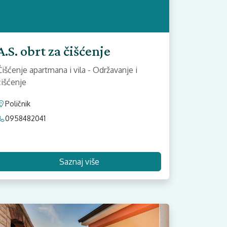
A.S. obrt za čišćenje
Čišćenje apartmana i vila - Održavanje i
čišćenje
Poličnik
0958482041
Saznaj više