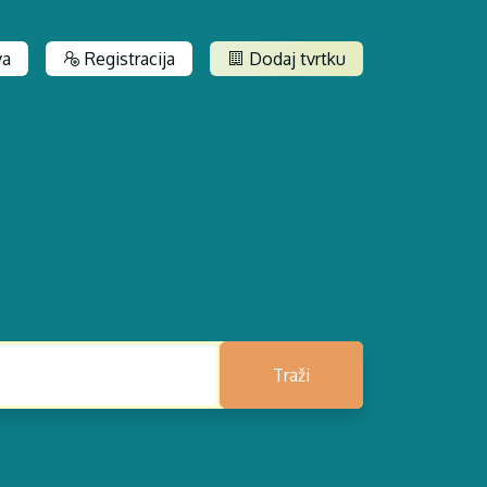
va
Registracija
Dodaj tvrtku
Traži