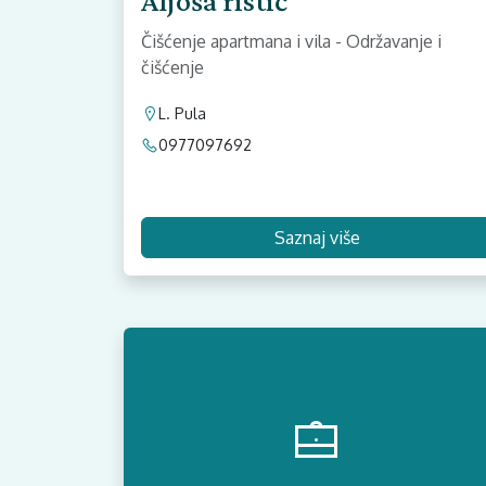
Aljoša ristič
Čišćenje apartmana i vila - Održavanje i
čišćenje
L. Pula
0977097692
Saznaj više