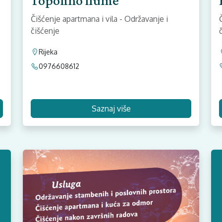
Topolino fiume
Čišćenje apartmana i vila - Održavanje i
čišćenje
Rijeka
0976608612
Saznaj više