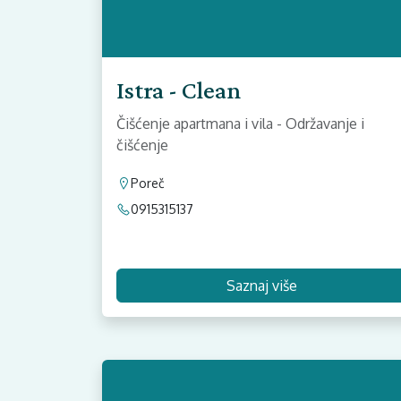
Istra - Clean
Čišćenje apartmana i vila - Održavanje i
čišćenje
Poreč
0915315137
Saznaj više