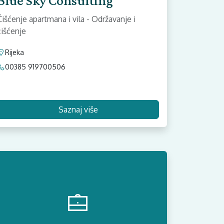
Blue Sky Consulting
Čišćenje apartmana i vila - Održavanje i
čišćenje
Rijeka
00385 919700506
Saznaj više