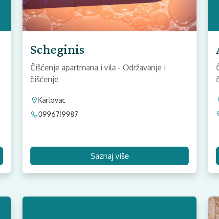
Scheginis
Čišćenje apartmana i vila - Održavanje i
čišćenje
Karlovac
0996719987
Saznaj više