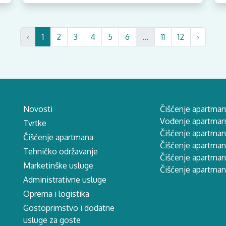
‹
1
2
3
4
5
6
...
11
12
›
Novosti
Čišćenje apartman
Vođenje apartmana
Tvrtke
Čišćenje apartman
Čišćenje apartmana
Čišćenje apartma
Tehničko održavanje
Čišćenje apartman
Marketinške usluge
Čišćenje apartman
Administrativne usluge
Oprema i logistika
Gostoprimstvo i dodatne
usluge za goste