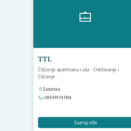
TTL
Čišćenje apartmana i vila - Održavanje i
čišćenje
Zadarska
+385919747814
Saznaj više