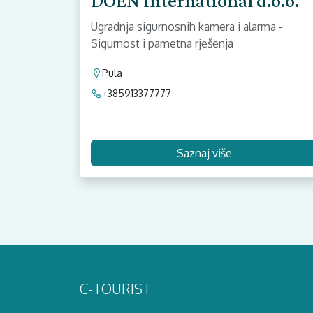
DOEN International d.o.o.
Ugradnja sigurnosnih kamera i alarma -
Sigurnost i pametna rješenja
Pula
+385913377777
Saznaj više
C-TOURIST