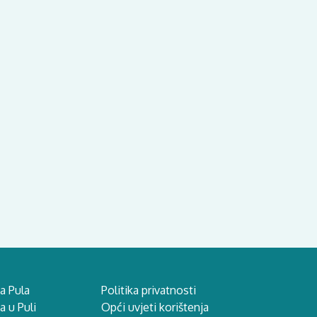
a Pula
Politika privatnosti
 u Puli
Opći uvjeti korištenja