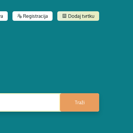
va
Registracija
Dodaj tvrtku
Traži