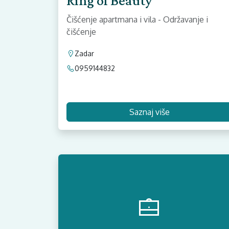
Ring of Beauty
Čišćenje apartmana i vila - Održavanje i
čišćenje
Zadar
0959144832
Saznaj više