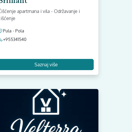
Brilliant
Čišćenje apartmana i vila - Održavanje i
čišćenje
Pula - Pola
+955341540
Saznaj više