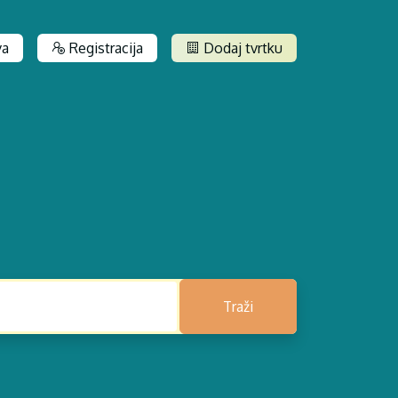
va
Registracija
Dodaj tvrtku
Traži