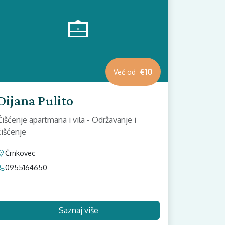
€10
Već od
Dijana Pulito
Čišćenje apartmana i vila - Održavanje i
čišćenje
Črnkovec
0955164650
Saznaj više