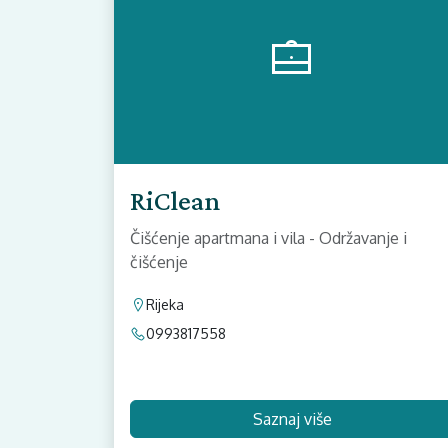
RiClean
Čišćenje apartmana i vila - Održavanje i
čišćenje
Rijeka
0993817558
Saznaj više