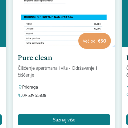
€50
Već od
Pure clean
Čišćenje apartmana i vila - Održavanje i
čišćenje
Pridraga
0953955838
Saznaj više