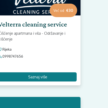
€30
Već od
Velterra cleaning service
Čišćenje apartmana i vila - Održavanje i
čišćenje
Rijeka
0998747656
Saznaj više