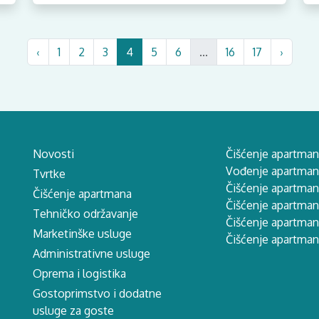
‹
1
2
3
4
5
6
...
16
17
›
Novosti
Čišćenje apartman
Vođenje apartmana
Tvrtke
Čišćenje apartman
Čišćenje apartmana
Čišćenje apartma
Tehničko održavanje
Čišćenje apartman
Marketinške usluge
Čišćenje apartman
Administrativne usluge
Oprema i logistika
Gostoprimstvo i dodatne
usluge za goste