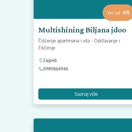
€15
Već od
Multishining Biljana jdoo
Čišćenje apartmana i vila - Održavanje i
čišćenje
Zagreb
0989864946
Saznaj više