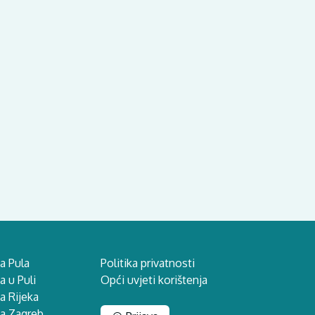
a Pula
Politika privatnosti
 u Puli
Opći uvjeti korištenja
a Rijeka
na Zagreb