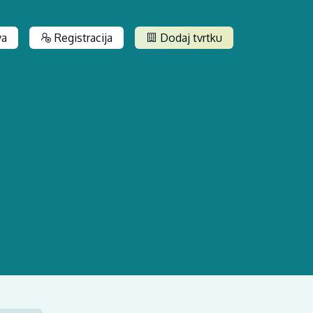
va
Registracija
Dodaj tvrtku