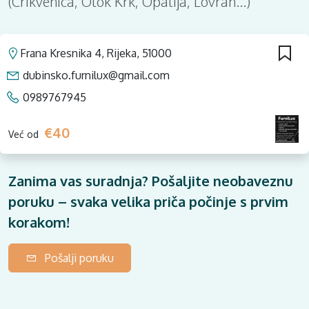
(Crikvenica, Otok Krk, Opatija, Lovran...)
Frana Kresnika 4, Rijeka, 51000
dubinsko.furnilux@gmail.com
0989767945
€40
Već od
Zanima vas suradnja? Pošaljite neobaveznu
poruku – svaka velika priča počinje s prvim
korakom!
Pošalji poruku