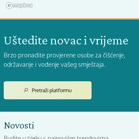
Uštedite novac i vrijeme
Brzo pronađite provjerene osobe za čišćenje,
održavanje i vođenje vašeg smještaja.
Pretraži platformu
Novosti
Budite u tijeku s najnovijim trendovima,