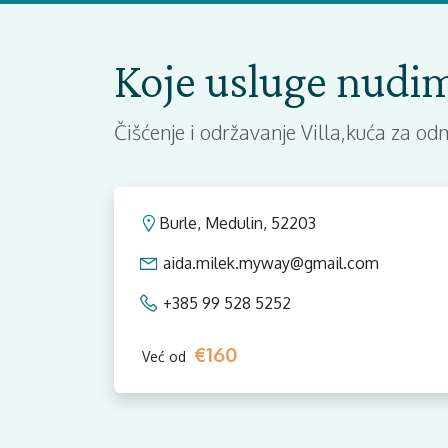
Koje usluge nudi
Čišćenje i održavanje Villa,kuća za o
Burle, Medulin, 52203
aida.milek.myway@gmail.com
+385 99 528 5252
€160
Već od