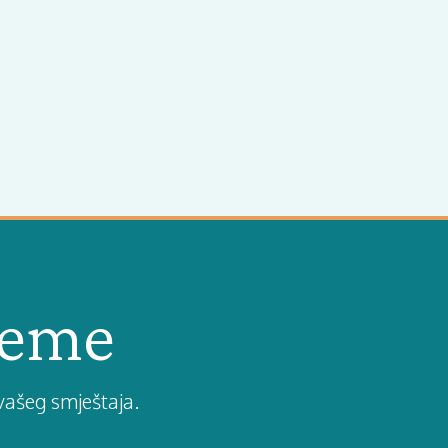
ijeme
vašeg smještaja.