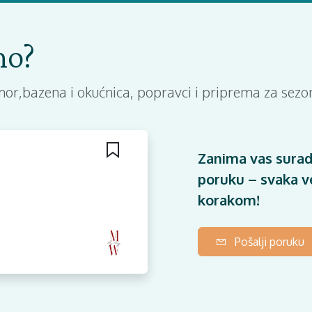
mo?
dmor,bazena i okućnica, popravci i priprema za sezo
Zanima vas surad
poruku – svaka ve
korakom!
Pošalji poruku