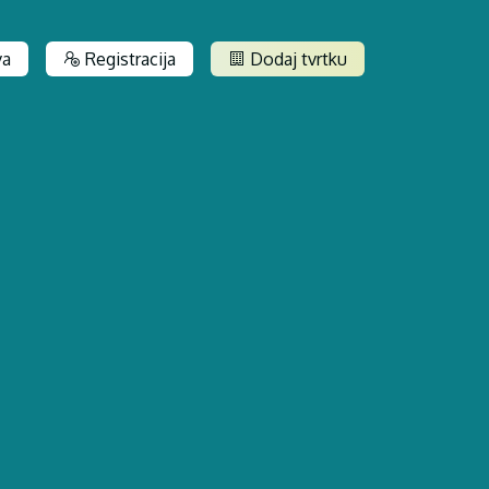
va
Registracija
Dodaj tvrtku