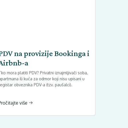
PDV na provizije Bookinga i
Airbnb-a
Tko mora platiti PDV? Privatni iznajmljivači soba,
apartmana ili kuća za odmor koji nisu upisani u
registar obveznika PDV-a (tzv. paušalci).
Pročitajte više