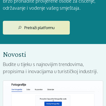
Brzo pronađite provjerene osobe za čišćenje,
održavanje i vođenje vašeg smještaja.
Pretraži platformu
Novosti
Budite u tijeku s najnovijim trendovima,
propisima i inovacijama u turističkoj industriji.