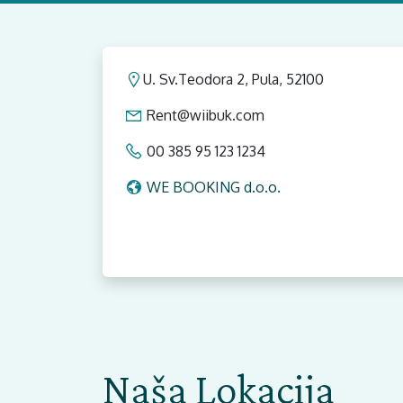
U. Sv.Teodora 2, Pula, 52100
Rent@wiibuk.com
00 385 95 123 1234
WE BOOKING d.o.o.
Naša Lokacija