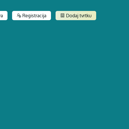
va
Registracija
Dodaj tvrtku