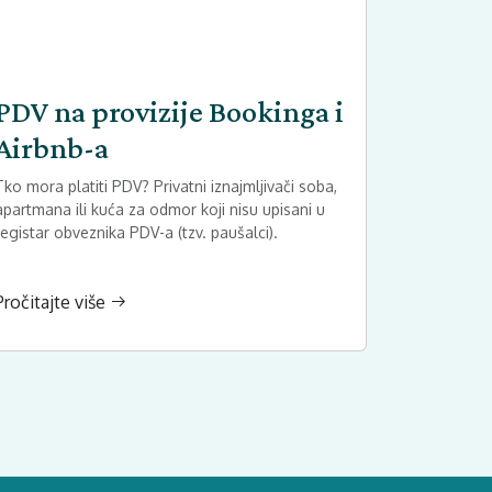
PDV na provizije Bookinga i
Airbnb-a
Tko mora platiti PDV? Privatni iznajmljivači soba,
apartmana ili kuća za odmor koji nisu upisani u
registar obveznika PDV-a (tzv. paušalci).
Pročitajte više