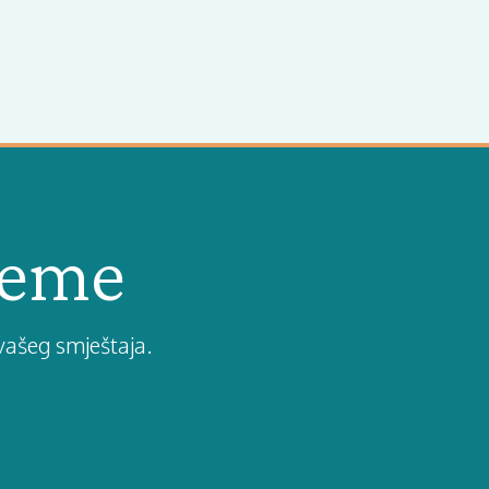
ijeme
vašeg smještaja.